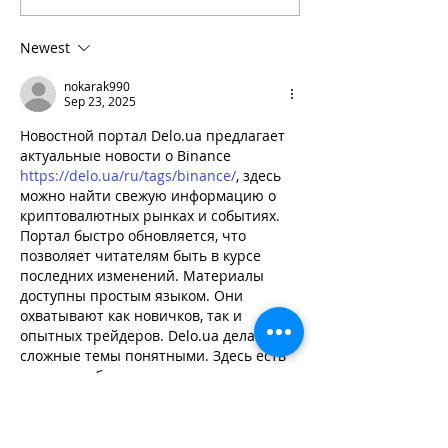
June 2026
to Rowing Day 
Newest
nokarak990
Sep 23, 2025
Новостной портал Delo.ua предлагает 
актуальные новости о Binance 
https://delo.ua/ru/tags/binance/
, здесь 
можно найти свежую информацию о 
криптовалютных рынках и событиях. 
Портал быстро обновляется, что 
позволяет читателям быть в курсе 
последних изменений. Материалы 
доступны простым языком. Они 
охватывают как новичков, так и 
опытных трейдеров. Delo.ua делает 
сложные темы понятными. Здесь есть 
анализы, обзоры и комментарии 
экспертов. Также доступны советы по 
инвестированию. Портал удобен для 
мобильных устройств. Читатели могут 