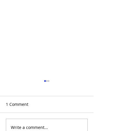
1 Comment
Write a comment...
TRRA Safety Spotlight:
(Recap+Photos)