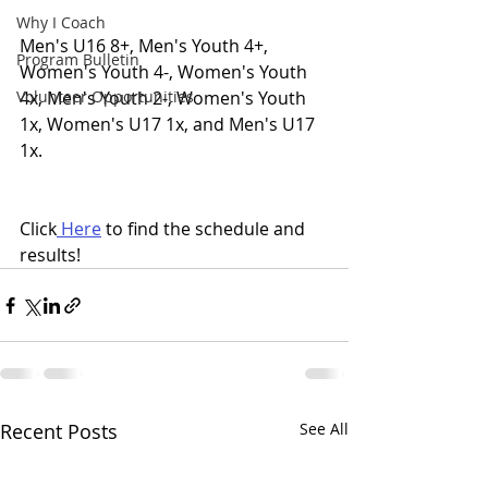
Why I Coach
Men's U16 8+, Men's Youth 4+, 
Program Bulletin
Women's Youth 4-, Women's Youth 
Volunteer Opportunities
4x, Men's Youth 2-, Women's Youth 
1x, Women's U17 1x, and Men's U17 
1x.
Click
 Here
 to find the schedule and 
results!
Recent Posts
See All