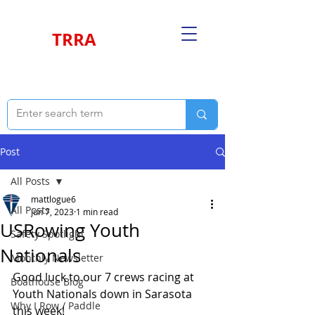
TRRA
Post
All Posts
mattlogue6
All Posts
Jun 7, 2023
1 min read
USRowing Youth
Safety Spotlight
Nationals
Monthly Newsletter
Good luck to our 7 crews racing at 
Boathouse Blog
Youth Nationals down in Sarasota 
Why I Row / Paddle
this week!